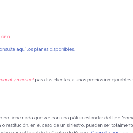
UCEO
onsulta aquí los planes disponibles.
semanal y mensual
para tus clientes,
a unos precios inmejorables
eo no tiene nada que ver con una póliza estándar del tipo "come
 o restitución, en el caso de un siniestro, pueden ser totalment
hecho para el local de tu Centro de Buceo.
Consulta aquí las