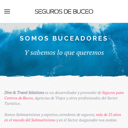
SOMOS BUCEADORES
Y sabemos lo que queremos
Dive & Travel Solutions
es un desarrollador y proveedor de
Seguros para
Centros de Buceo
, Agencias de Viajes y otros profesionales del Sector
Turístico.
Somos Submarinistas y expertos corredores de seguros;
más de 25 años
en el mundo del Submarinismo
y en el Sector Asegurador nos avalan.