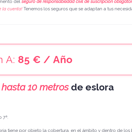
amento del
seguro de responsabilidad civil de suscripción obligato
 la cuenta!
Tenemos los seguros que se adaptan a tus necesid
n A:
85 € / Año
e
hasta 10 metros
de eslora
 7ª.
ria tiene por objeto la cobertura, en el ámbito y dentro de los l